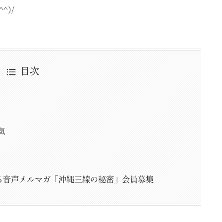
^)/
目次
気
る音声メルマガ「沖縄三線の秘密」会員募集