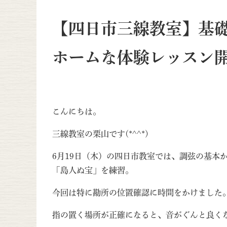
【四日市三線教室】基
ホームな体験レッスン
こんにちは。
三線教室の栗山です(*^^*)
6月19日（木）の四日市教室では、調弦の基本
「島人ぬ宝」を練習。
今回は特に勘所の位置確認に時間をかけました
指の置く場所が正確になると、音がぐんと良く