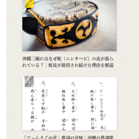
沖縄三線にはなぜ蛇（ニシキヘビ）の皮が張ら
れている？│蛇皮が使用され続けた理由を解説
「てぃんさぐぬ花」歌詞の意味｜沖縄の教訓歌